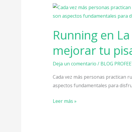
Running
en
La
Running en La 
Serena:
cómo
mejorar tu pi
prevenir
lesiones
Deja un comentario
/
BLOG PROFEE
y
mejorar
Cada vez más personas practican run
tu
aspectos fundamentales para disfruta
pisada
Leer más »