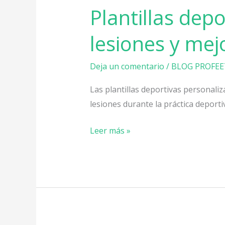
Plantillas dep
cómo
ayudan
lesiones y mej
a
prevenir
Deja un comentario
/
BLOG PROFEE
lesiones
y
Las plantillas deportivas personaliz
mejorar
lesiones durante la práctica deporti
el
rendimiento
Leer más »