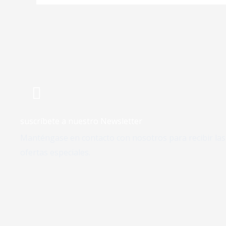
suscríbete a nuestro Newsletter
Manténgase en contacto con nosotros para recibir las 
ofertas especiales.