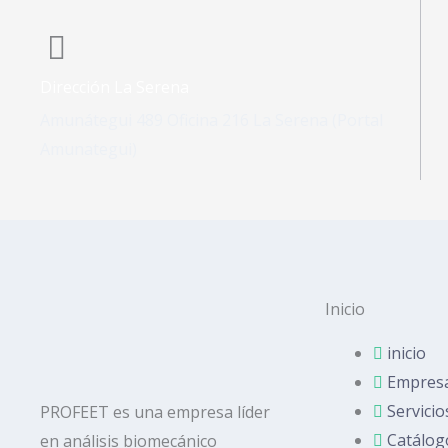
Dirección La Serena
Amunátegui 489 Oficina 216 La Serena (Portal
Amunategui)
Inicio
inicio
Empres
Servicio
PROFEET es una empresa líder
Catálog
en análisis biomecánico