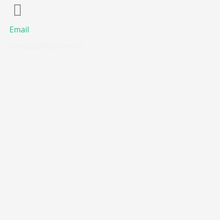
Email
contacto@profeet.cl