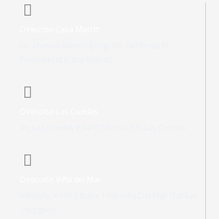
Dirección Casa Matriz
Dr. Manuel Barros Borgoño 24 Oficina D
Providencia (Casa Matriz)
Dirección Las Condes
Av. Las Condes #9460 Oficina 205 Las Condes
Dirección Viña del Mar
Villanelo #180 Oficina 1109 Viña Del Mar (Edificio
Ohiggins)