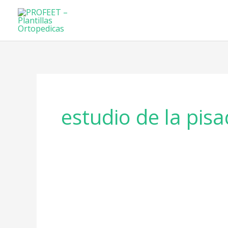
Ir
al
contenido
estudio de la pis
Plantillas
deportivas: