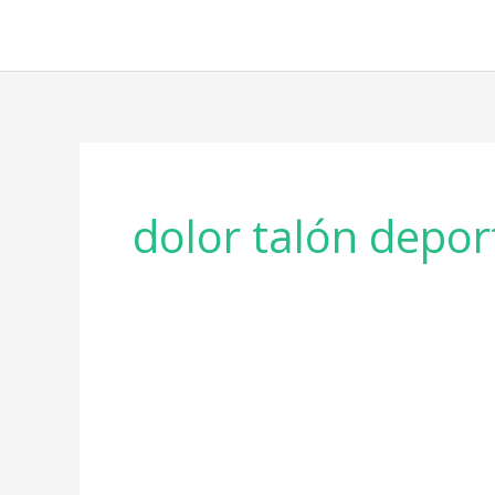
Ir
al
contenido
dolor talón depor
Fascitis
plantar