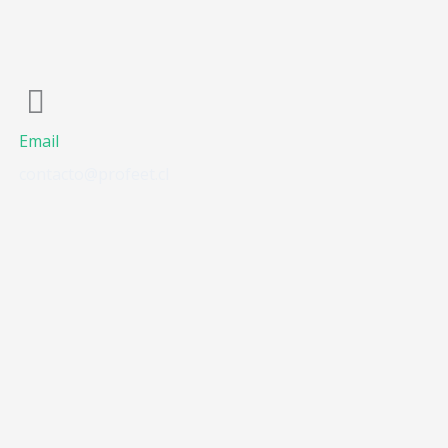
Email
contacto@profeet.cl