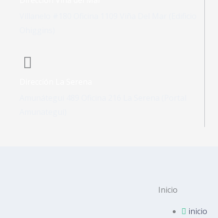
Villanelo #180 Oficina 1109 Viña Del Mar (Edificio
Ohiggins)
Dirección La Serena
Amunátegui 489 Oficina 216 La Serena (Portal
Amunategui)
Inicio
inicio