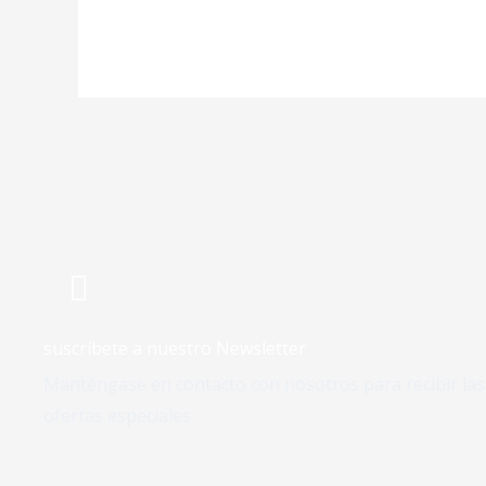
suscríbete a nuestro Newsletter
Manténgase en contacto con nosotros para recibir las 
ofertas especiales.