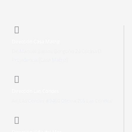
Dirección Casa Matriz
Dr. Manuel Barros Borgoño 24 Oficina D
Providencia (Casa Matriz)
Dirección Las Condes
Av. Las Condes #9460 Oficina 205 Las Condes
Dirección Viña del Mar