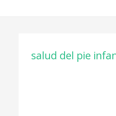
Ir
al
contenido
salud del pie infan
Región
de