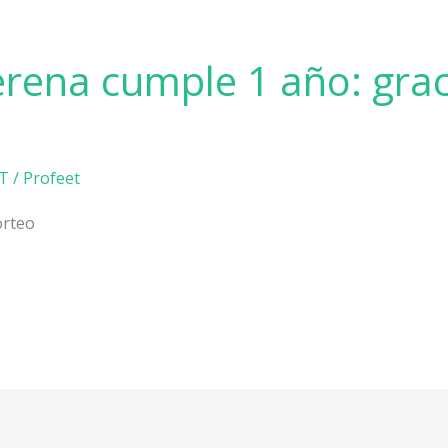
rena cumple 1 año: graci
T
/
Profeet
orteo