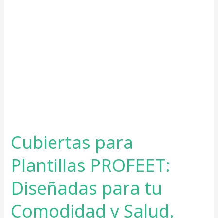
tu
Comodidad
y
Salud.
Cubiertas para
Plantillas PROFEET:
Diseñadas para tu
Comodidad y Salud.