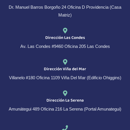
t
Dr. Manuel Barros Borgoño 24 Oficina D Providencia (Casa
r
Matriz)
ó
n
i
Dirección Las Condes
c
Av. Las Condes #9460 Oficina 205 Las Condes
o
*
Dirección Viña del Mar
Villanelo #180 Oficina 1109 Viña Del Mar (Edificio Ohiggins)
Dirección La Serena
Amunátegui 489 Oficina 216 La Serena (Portal Amunategui)