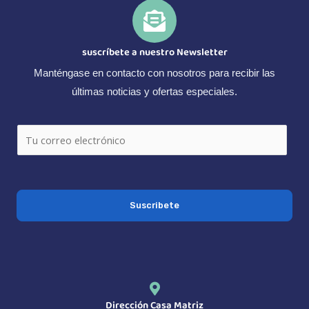
suscríbete a nuestro Newsletter
Manténgase en contacto con nosotros para recibir las
últimas noticias y ofertas especiales.
C
o
r
r
Suscribete
e
o
e
l
e
c
Dirección Casa Matriz